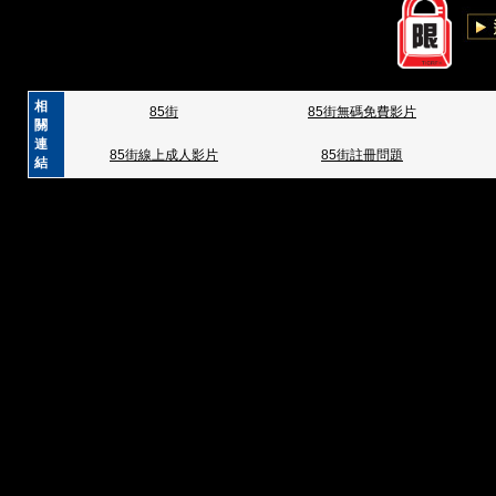
相
85街
85街無碼免費影片
關
連
85街線上成人影片
85街註冊問題
結